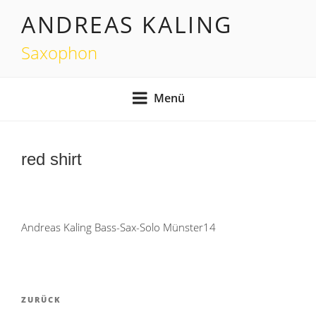
Zum
ANDREAS KALING
Inhalt
springen
Saxophon
Menü
red shirt
Andreas Kaling Bass-Sax-Solo Münster14
Beitragsnavigation
Vorheriger
ZURÜCK