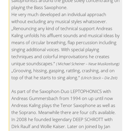
saxophonists around the globe solely concentrating on
playing the Bass Saxophone.
He very much developed an individual approach
without excluding any musical styles whatsoever.
„Renouncing any kind of technical support Andreas
Kaling unfolds his affluent sounds and musical ideas by
means of circular breathing, flap percussion including
singing additional voices. With special playing
techniques and colorful improvisations he creates
unique soundscapes.“
( Michael Scheiner – Neue Musikzeitung)
„Grooving, hissing, gasping, rattling, crashing, and on
top of that he starts to sing along.“
(Ulrich Stock – Die Zeit)
As part of the Saxophon-Duo LEPTOPHONICS with
Andreas Gummersbach from 1994 on up until now
Andreas Kaling plays the Tenor Saxophone as well as
the Soprano. Meanwhile there are four cd’s available.
In 2008 he founded legendary DEEP SCHROTT with
Dirk Raulf and Wollie Kaiser. Later on joined by Jan