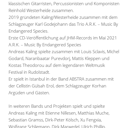
klassischen Gitarristen, Percussionisten und Komponisten
Reinhold Westerheide zusammen.
2019 gründeten Kaling/Westerheide zusammen mit dem
Schlagzeuger Karl Godejohann das Trio A.R.K. – Music By
Endangered Species.
Erste CD-Veröffentlichung auf JHM-Records im Mai 2021
A.R.K. – Music By Endangered Species
Andreas Kaling spielte zusammen mit Louis Sclavis, Michel
Godard, Naranbaatar Purevdorj, Mattis Kleppen und
Kostas Theodorou auf dem legendären Weltmusik
Festival in Rudolstadt.
Er spielt in Istanbul in der Band ABSTRA zusammen mit
der Cellistin Gülsah Erol, dem Schlagzeuger Korhan
Argüden und Gästen.
In weiteren Bands und Projekten spielt und spielte
Andreas Kaling mit Etienne Nillesen, Matthias Muche,
Sebastian Gramss, Dirk-Peter Kölsch, Xu Fengxia,
Wolfgang Schliemann, Dirk Marwedel, Ulrich Phillip,