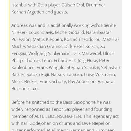
Istanbul with Cello player Gülsah Erol, Drummer
Korhan Arguden and guests.
Andreas was and is additionally working with: Etienne
Nillesen, Louis Sclavis, Michel Godard, Naranbaatar
Purevdorj, Mattis Kleppen, Kostas Theodorou, Matthias
Muche, Sebastian Gramss, Dirk-Peter Kölsch, Xu
Fengxia, Wolfgang Schliemann, Dirk Marwedel, Ulrich
Phillip, Thomas Lehn, Erhard Hirt, Jörg Huke, Peter
Kahlenborn, Frank Wingold, Stephan Schulze, Sebastian
Räther, Satoko Fujii, Natsuki Tamura, Luise Volkmann,
Meret Becker, Frank Schulte, Ray Anderson, Barbara
Buchholz, a.o.
Before he switched to the Bass Saxophone he was
widely renowned as Tenor Sax player and founding
member of ALTE LEIDENSCHAFTEN. This legendary act
with Karl Godejohan on drums and Uwe Niepel on
guitar performed at all major German and European