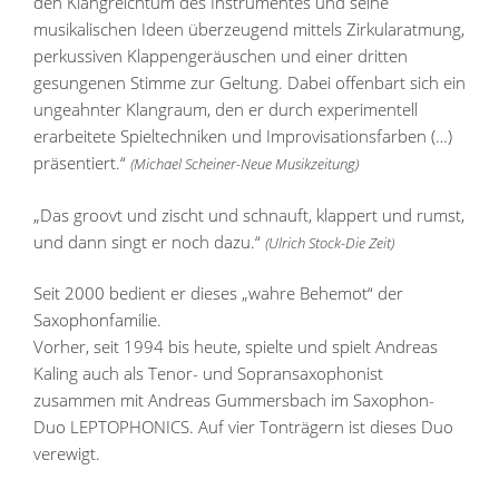
den Klangreichtum des Instrumentes und seine
musikalischen Ideen überzeugend mittels Zirkularatmung,
perkussiven Klappengeräuschen und einer dritten
gesungenen Stimme zur Geltung. Dabei offenbart sich ein
ungeahnter Klangraum, den er durch experimentell
erarbeitete Spieltechniken und Improvisationsfarben (…)
präsentiert.“
(Michael Scheiner-Neue Musikzeitung)
„Das groovt und zischt und schnauft, klappert und rumst,
und dann singt er noch dazu.“
(Ulrich Stock-Die Zeit)
Seit 2000 bedient er dieses „wahre Behemot“ der
Saxophonfamilie.
Vorher, seit 1994 bis heute, spielte und spielt Andreas
Kaling auch als Tenor- und Sopransaxophonist
zusammen mit Andreas Gummersbach im Saxophon-
Duo LEPTOPHONICS. Auf vier Tonträgern ist dieses Duo
verewigt.