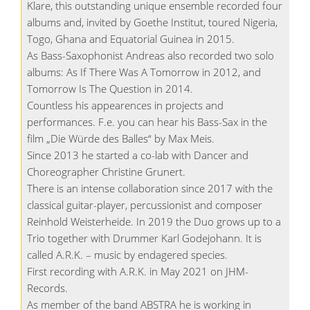
Klare, this outstanding unique ensemble recorded four
albums and, invited by Goethe Institut, toured Nigeria,
Togo, Ghana and Equatorial Guinea in 2015.
As Bass-Saxophonist Andreas also recorded two solo
albums: As If There Was A Tomorrow in 2012, and
Tomorrow Is The Question in 2014.
Countless his appearences in projects and
performances. F.e. you can hear his Bass-Sax in the
film „Die Würde des Balles“ by Max Meis.
Since 2013 he started a co-lab with Dancer and
Choreographer Christine Grunert.
There is an intense collaboration since 2017 with the
classical guitar-player, percussionist and composer
Reinhold Weisterheide. In 2019 the Duo grows up to a
Trio together with Drummer Karl Godejohann. It is
called A.R.K. – music by endagered species.
First recording with A.R.K. in May 2021 on JHM-
Records.
As member of the band ABSTRA he is working in